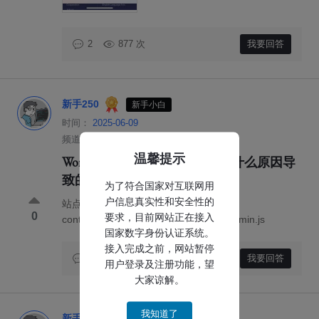
877 次
我要回答
2
新手250
新手小白
时间：
2025-06-09
频道：
社区广场
温馨提示
WordPress站点存在违规外链，什么原因导
致的，如何解决？
为了符合国家对互联网用
户信息真实性和安全性的
站点违规链接 https://xxxxxx/wp-
0
要求，目前网站正在接入
content/themes/focus-start/js/afterglow.min.js
国家数字身份认证系统。
接入完成之前，网站暂停
842 次
我要回答
3
用户登录及注册功能，望
大家谅解。
我知道了
新手248
新手小白